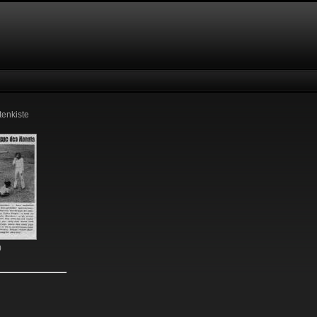
tenkiste
0