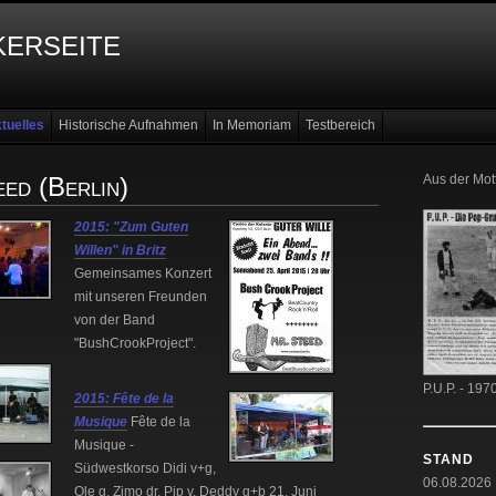
erseite
tuelles
Historische Aufnahmen
In Memoriam
Testbereich
ed (Berlin)
Aus der Mot
2015: "Zum Guten
Willen" in Britz
Gemeinsames Konzert
mit unseren Freunden
von der Band
"BushCrookProject".
P.U.P. - 197
2015: Fête de la
Musique
Fête de la
Musique -
STAND
Südwestkorso Didi v+g,
06.08.2026
Ole g, Zimo dr, Pip v, Deddy g+b 21. Juni