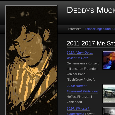
Deddys Muck
Startseite
Erinnerungen und Ak
2011-2017 Mr.Ste
2013: "Zum Guten
Willen" in Britz
Gemeinsames Konzert
mit unseren Freunden
von der Band
"BushCrookProject".
2013: Hoffest
Finanzamt Zehlendorf
Hoffest Finanzamt
Zehlendorf
2014: Viktoria in
Lichterfelde
Es war