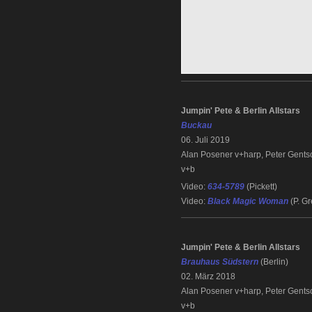
Jumpin' Pete & Berlin Allstars
Buckau
06. Juli 2019
Alan Posener v+harp, Peter Gent
v+b
Video:
634-5789
(Pickett)
Video:
Black Magic Woman
(P. G
Jumpin' Pete & Berlin Allstars
Brauhaus Südstern
(Berlin)
02. März 2018
Alan Posener v+harp, Peter Gents
v+b