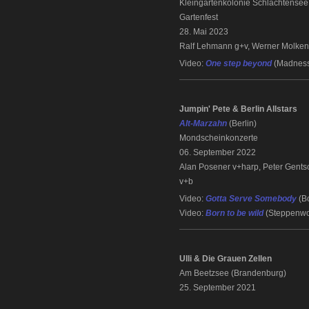
Kleingartenkolonie Schlachtensee 
Gartenfest
28. Mai 2023
Ralf Lehmann g+v, Werner Molkent
Video:
One step beyond
(Madnes
Jumpin' Pete & Berlin Allstars
Alt-Marzahn
(Berlin)
Mondscheinkonzerte
06. September 2022
Alan Posener v+harp, Peter Gent
v+b
Video:
Gotta Serve Somebody
(B
Video:
Born to be wild
(Steppenwo
Ulli & Die Grauen Zellen
Am Beetzsee (Brandenburg)
25. September 2021