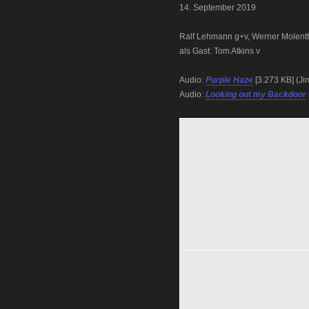
14. September 2019
Ralf Lehmann g+v, Werner Molenth
als Gast: Tom Atkins v
Audio:
Purple Haze
[3.273 KB] (Ji
Audio:
Looking out my Backdoor