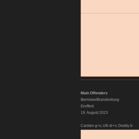
Main Offenders
Bernöwe/Brandenburg
Dorffest
19. August 2023
Carsten g+v, Ulli dr+v, Deddy b