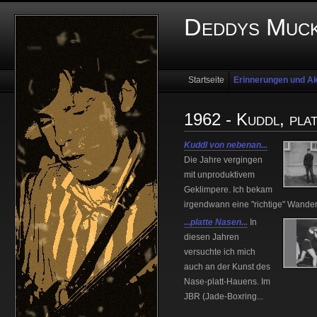
Deddys Muck
Startseite
Erinnerungen und Ak
1962 - Kuddl, pla
Kuddl von nebenan...
Die Jahre vergingen
mit unproduktivem
Geklimpere. Ich bekam
irgendwann eine "richtige" Wander
...platte Nasen...
In
diesen Jahren
versuchte ich mich
auch an der Kunst des
Nase-platt-Hauens. Im
JBR (Jade-Boxring...