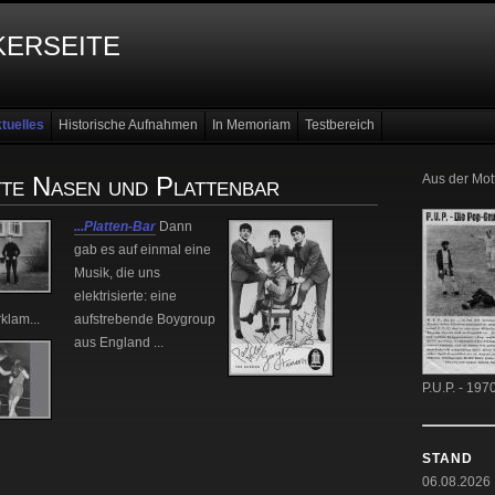
erseite
tuelles
Historische Aufnahmen
In Memoriam
Testbereich
tte Nasen und Plattenbar
Aus der Mot
...Platten-Bar
Dann
gab es auf einmal eine
Musik, die uns
elektrisierte: eine
klam...
aufstrebende Boygroup
aus England ...
P.U.P. - 197
STAND
06.08.2026