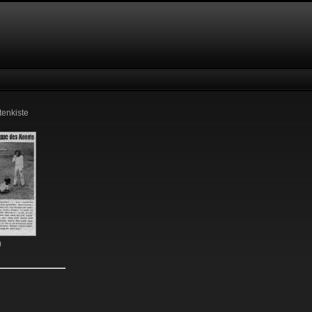
tenkiste
0