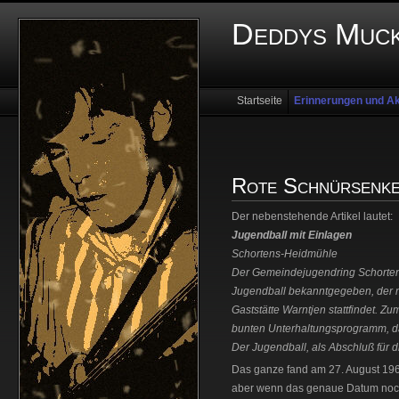
Deddys Muck
Startseite
Erinnerungen und Ak
Rote Schnürsenke
Der nebenstehende Artikel lautet:
Jugendball mit Einlagen
Schortens-Heidmühle
Der Gemeindejugendring Schorten
Jugendball bekanntgegeben, der 
Gaststätte Warntjen stattfindet. 
bunten Unterhaltungsprogramm, das
Der Jugendball, als Abschluß für
Das ganze fand am 27. August 1965 
aber wenn das genaue Datum noch